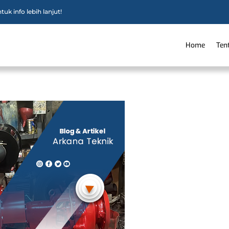
uk info lebih lanjut!
Home
Ten