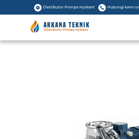
Skip
Distributor Pompa Hydrant
Hubungi kami unt
to
content