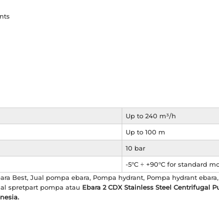
ants
Up to 240 m³/h
Up to 100 m
10 bar
-5°C ÷ +90°C for standard m
bara Best, Jual pompa ebara, Pompa hydrant, Pompa hydrant ebara,
Jual spretpart pompa atau
Ebara 2 CDX Stainless Steel Centrifugal 
nesia.