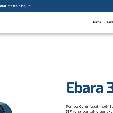
uk info lebih lanjut!
Home
Ten
Ebara 
Pompa Centrifugal merk Eb
3SF yang banyak digunakan