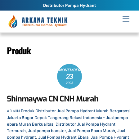
Distributor Pompa Hydrant
Skip
Men
to
content
Produk
NOVEMBER
23
2023
Shinmaywa CN CNH Murah
Produk
Distributor Jual Pompa Hydrant Murah Bergaransi
ADMIN
Jakarta Bogor Depok Tangerang Bekasi Indonesia - Jual pompa
ebara Murah Berkualitas
,
Distributor Jual Pompa Hydrant
Termurah
,
Jual pompa booster
,
Jual Pompa Ebara Murah
,
Jual
pompa hydrant
,
Jual Pompa Hydrant Ebara
,
Jual Pompa Hydrant