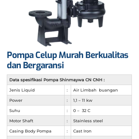
Pompa Celup Murah Berkualitas
dan Bergaransi
Data spesifikasi Pompa Shinmaywa CN CNH :
Jenis Liquid
:
Air Limbah buangan
Power
:
1,1 – 11 kw
Suhu
:
0 – 32 C
Motor Shaft
:
Stainless steel
Casing Body Pompa
:
Cast Iron