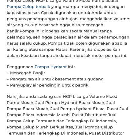
Pompa Celup HCP L Large Volume Flood Pump adalah
Pompa Celup terbaik
yang mampu menyedot air dengan
kapasitas besar. Cocok digunakan untuk Anda untuk
penguras penampungan air hujan, mengendalikan volume
air yang cukup besar sehingga bisa mencegah
banjir.Pompa ini dioperasikan secara Manual tanpa
pelampung, sehingga persediaan air dalam penampungan
harus selalu cukup. Pompa tidak boleh digunakan apabila
air kurang atau sampai Habis. Karena jika dioperasikan
dalam keadaan tanpa air,dapat merusak motor pompa ini.
Penggunaan
Pompa Hydrant
Ini :
– Mencegah Banjir
– Pengaturan air untuk basement atau gudang
– Penyuplay air pendingin untuk pabrik
Nah, jika anda sedang cari HCP L Large Volume Flood
Pump Murah, Jual Pompa Hydrant Ebara Murah, Jual
Pompa Ebara Murah, Jual Pompa hydrant Ebara, Pusat Jual
Pompa Ebara Indonesia Murah, Pusat Distributor Jual
Pompa Celup Termurah dan Terlengkap Di Indonesia,
Pompa Celup Murah Berkualitas, Jual Pompa Celup
Termurah dan Terlengkap Di Indonesia, Pusat Distributor