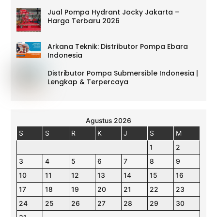
Jual Pompa Hydrant Jocky Jakarta –
Harga Terbaru 2026
Arkana Teknik: Distributor Pompa Ebara
Indonesia
Distributor Pompa Submersible Indonesia |
Lengkap & Terpercaya
Agustus 2026
S
S
R
K
J
S
M
1
2
3
4
5
6
7
8
9
10
11
12
13
14
15
16
17
18
19
20
21
22
23
24
25
26
27
28
29
30