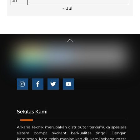
31
« Jul
Back
To
Top
Icon
Icon
Icon
Icon
label
label
label
label
Sekilas Kami
Arkana Teknik merupakan distributor terkemuka spesialis
sistem pompa hydrant berkualitas tinggi. Dengan
komitmen, kami telah menjadikan diri kami sebagai mitra