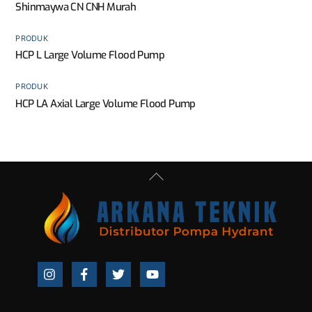
Shinmaywa CN CNH Murah
PRODUK
HCP L Large Volume Flood Pump
PRODUK
HCP LA Axial Large Volume Flood Pump
Back
To
Top
Icon
Icon
Icon
Icon
label
label
label
label