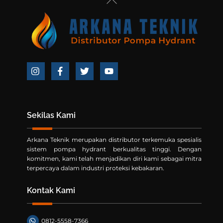
To
Top
Icon
Icon
Icon
Icon
label
label
label
label
Sekilas Kami
Arkana Teknik merupakan distributor terkemuka spesialis
sistem pompa hydrant berkualitas tinggi. Dengan
komitmen, kami telah menjadikan diri kami sebagai mitra
terpercaya dalam industri proteksi kebakaran.
Kontak Kami
0812-5558-7366