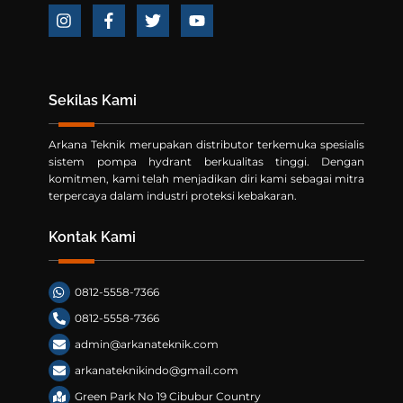
Icon
Icon
Icon
Icon
label
label
label
label
Sekilas Kami
Arkana Teknik merupakan distributor terkemuka spesialis
sistem pompa hydrant berkualitas tinggi. Dengan
komitmen, kami telah menjadikan diri kami sebagai mitra
terpercaya dalam industri proteksi kebakaran.
Kontak Kami
0812-5558-7366
0812-5558-7366
admin@arkanateknik.com
arkanateknikindo@gmail.com
Green Park No 19 Cibubur Country