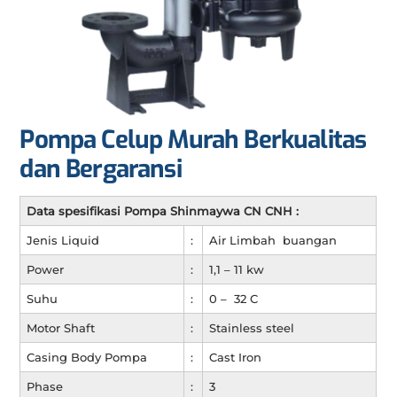
Pompa Celup Murah Berkualitas
dan Bergaransi
Data spesifikasi Pompa Shinmaywa CN CNH :
Jenis Liquid
:
Air Limbah buangan
Power
:
1,1 – 11 kw
Suhu
:
0 – 32 C
Motor Shaft
:
Stainless steel
Casing Body Pompa
:
Cast Iron
Phase
:
3