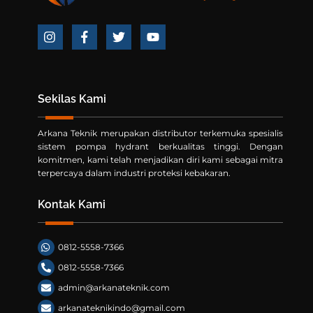
Icon
Icon
Icon
Icon
label
label
label
label
Sekilas Kami
Arkana Teknik merupakan distributor terkemuka spesialis
sistem pompa hydrant berkualitas tinggi. Dengan
komitmen, kami telah menjadikan diri kami sebagai mitra
terpercaya dalam industri proteksi kebakaran.
Kontak Kami
0812-5558-7366
0812-5558-7366
admin@arkanateknik.com
arkanateknikindo@gmail.com