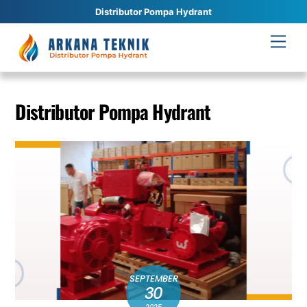
Distributor Pompa Hydrant
Skip
Men
to
content
Distributor Pompa Hydrant
SEPTEMBER
30