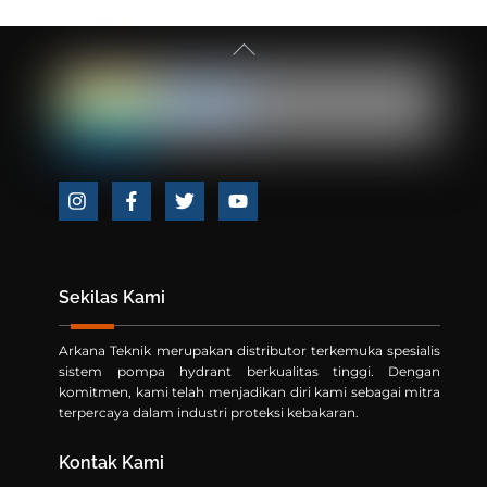
Back
To
Top
Icon
Icon
Icon
Icon
label
label
label
label
Sekilas Kami
Arkana Teknik merupakan distributor terkemuka spesialis
sistem pompa hydrant berkualitas tinggi. Dengan
komitmen, kami telah menjadikan diri kami sebagai mitra
terpercaya dalam industri proteksi kebakaran.
Kontak Kami