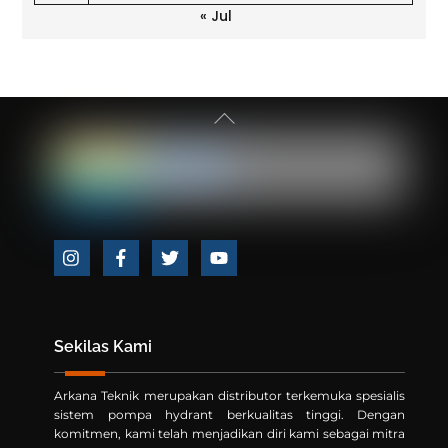
« Jul
Back
To
Top
Icon
Icon
Icon
Icon
label
label
label
label
Sekilas Kami
Arkana Teknik merupakan distributor terkemuka spesialis
sistem pompa hydrant berkualitas tinggi. Dengan
komitmen, kami telah menjadikan diri kami sebagai mitra