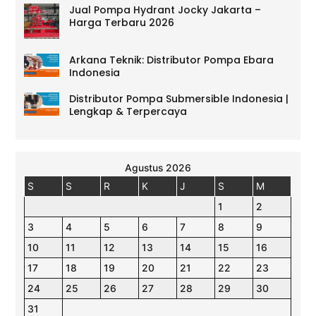
Jual Pompa Hydrant Jocky Jakarta –
Harga Terbaru 2026
Arkana Teknik: Distributor Pompa Ebara
Indonesia
Distributor Pompa Submersible Indonesia |
Lengkap & Terpercaya
Agustus 2026
S
S
R
K
J
S
M
1
2
3
4
5
6
7
8
9
10
11
12
13
14
15
16
17
18
19
20
21
22
23
24
25
26
27
28
29
30
31