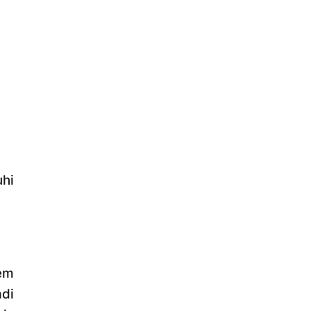
hi
em
di