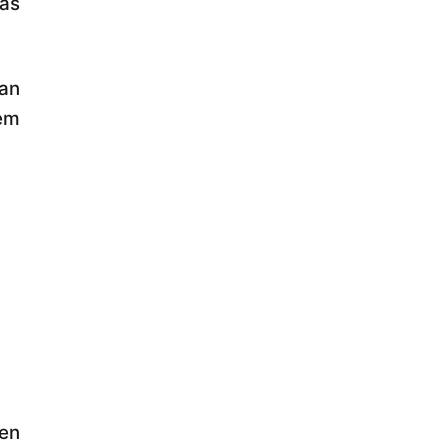
as
an
em
en