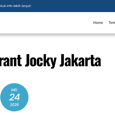
uk info lebih lanjut!
Home
Ten
ant Jocky Jakarta
MEI
24
2026