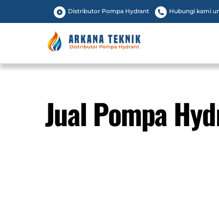
Skip
Distributor Pompa Hydrant
Hubungi kami unt
to
content
Jual Pompa Hydr