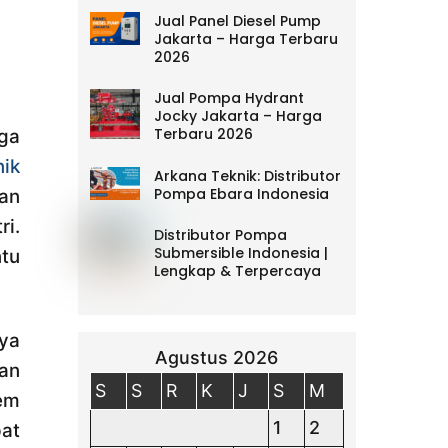
Jual Panel Diesel Pump
Jakarta – Harga Terbaru
2026
Jual Pompa Hydrant
Jocky Jakarta – Harga
Terbaru 2026
ga
ik
Arkana Teknik: Distributor
Pompa Ebara Indonesia
an
i.
Distributor Pompa
Submersible Indonesia |
tu
Lengkap & Terpercaya
ya
Agustus 2026
an
S
S
R
K
J
S
M
tem
1
2
at