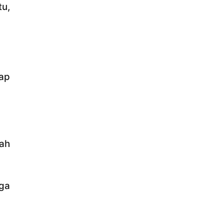
u,
ap
ah
ga