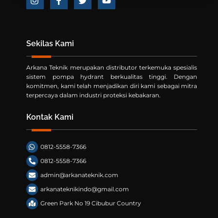
Icon
Icon
Icon
Icon
label
label
label
label
Sekilas Kami
Arkana Teknik merupakan distributor terkemuka spesialis
sistem pompa hydrant berkualitas tinggi. Dengan
komitmen, kami telah menjadikan diri kami sebagai mitra
terpercaya dalam industri proteksi kebakaran.
Kontak Kami
0812-5558-7366
0812-5558-7366
admin@arkanateknik.com
arkanateknikindo@gmail.com
Green Park No 19 Cibubur Country