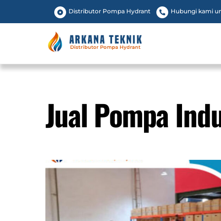
Skip
Distributor Pompa Hydrant
Hubungi kami unt
to
content
Jual Pompa Indu