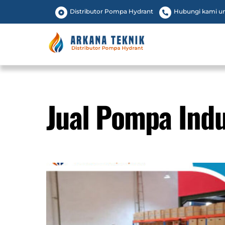
Skip
Distributor Pompa Hydrant
Hubungi kami unt
to
content
Jual Pompa Indu