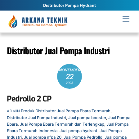
Distributor Pompa Hydrant
Skip
Men
to
content
Distributor Jual Pompa Industri
NOVEMBER
22
2023
Pedrollo 2 CP
Produk
Distributor Jual Pompa Ebara Termurah
,
ADMIN
Distributor Jual Pompa Industri
,
Jual pompa booster
,
Jual Pompa
Ebara
,
Jual Pompa Ebara Termurah dan Terlengkap
,
Jual Pompa
Ebara Termurah Indonesia
,
Jual pompa hydrant
,
Jual Pompa
Industri
,
Jual pompa nfpa 20
,
Jual Pompa Pedrollo
,
Jual pompa