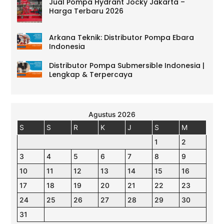
Jual Pompa Hydrant Jocky Jakarta –
Harga Terbaru 2026
Arkana Teknik: Distributor Pompa Ebara
Indonesia
Distributor Pompa Submersible Indonesia |
Lengkap & Terpercaya
Agustus 2026
S
S
R
K
J
S
M
1
2
3
4
5
6
7
8
9
10
11
12
13
14
15
16
17
18
19
20
21
22
23
24
25
26
27
28
29
30
31