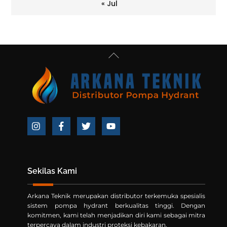
« Jul
Back
To
Top
Icon
Icon
Icon
Icon
label
label
label
label
Sekilas Kami
Arkana Teknik merupakan distributor terkemuka spesialis
sistem pompa hydrant berkualitas tinggi. Dengan
komitmen, kami telah menjadikan diri kami sebagai mitra
terpercaya dalam industri proteksi kebakaran.