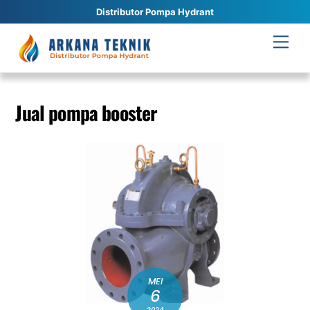
Distributor Pompa Hydrant
Skip
Men
to
content
Jual pompa booster
MEI
6