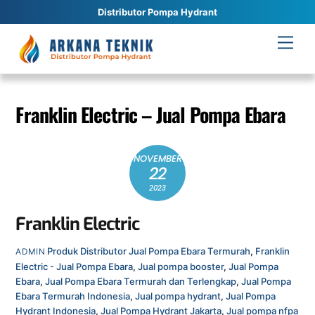
Distributor Pompa Hydrant
Skip
Men
to
content
Franklin Electric – Jual Pompa Ebara
NOVEMBER
22
2023
Franklin Electric
Produk
Distributor Jual Pompa Ebara Termurah
,
Franklin
ADMIN
Electric - Jual Pompa Ebara
,
Jual pompa booster
,
Jual Pompa
Ebara
,
Jual Pompa Ebara Termurah dan Terlengkap
,
Jual Pompa
Ebara Termurah Indonesia
,
Jual pompa hydrant
,
Jual Pompa
Hydrant Indonesia
,
Jual Pompa Hydrant Jakarta
,
Jual pompa nfpa