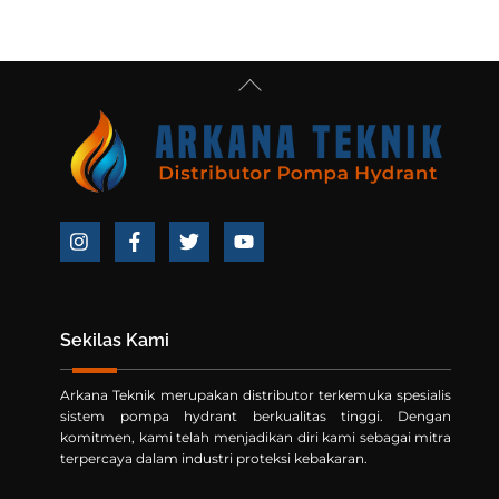
Back
To
Top
Icon
Icon
Icon
Icon
label
label
label
label
Sekilas Kami
Arkana Teknik merupakan distributor terkemuka spesialis
sistem pompa hydrant berkualitas tinggi. Dengan
komitmen, kami telah menjadikan diri kami sebagai mitra
terpercaya dalam industri proteksi kebakaran.