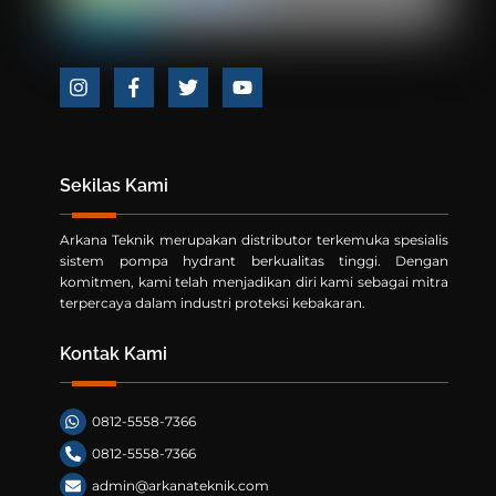
Icon
Icon
Icon
Icon
label
label
label
label
Sekilas Kami
Arkana Teknik merupakan distributor terkemuka spesialis
sistem pompa hydrant berkualitas tinggi. Dengan
komitmen, kami telah menjadikan diri kami sebagai mitra
terpercaya dalam industri proteksi kebakaran.
Kontak Kami
0812-5558-7366
0812-5558-7366
admin@arkanateknik.com