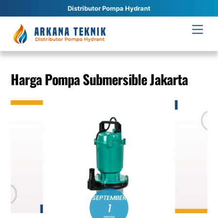
Distributor Pompa Hydrant
Skip
Men
to
content
Harga Pompa Submersible Jakarta
SEPTEMBER
1