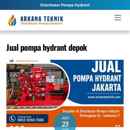
Distributor Pompa Hydrant
Skip
Men
to
content
Jual pompa hydrant depok
JULI
23