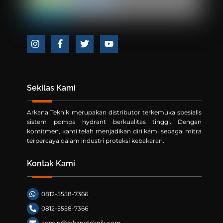
Icon
Icon
Icon
Icon
label
label
label
label
Sekilas Kami
Arkana Teknik merupakan distributor terkemuka spesialis
sistem pompa hydrant berkualitas tinggi. Dengan
komitmen, kami telah menjadikan diri kami sebagai mitra
terpercaya dalam industri proteksi kebakaran.
Kontak Kami
0812-5558-7366
0812-5558-7366
admin@arkanateknik.com