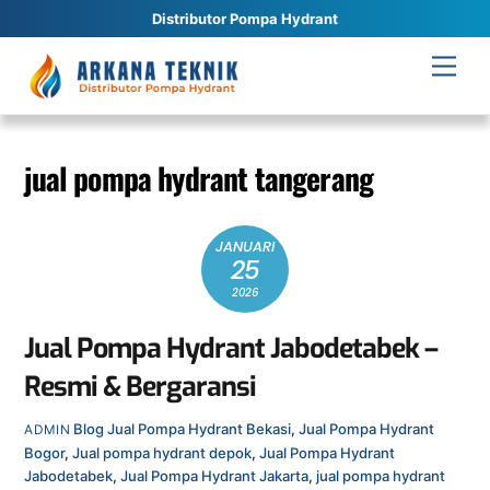
Distributor Pompa Hydrant
Skip
Men
to
content
jual pompa hydrant tangerang
JANUARI
25
2026
Jual Pompa Hydrant Jabodetabek –
Resmi & Bergaransi
Blog
Jual Pompa Hydrant Bekasi
,
Jual Pompa Hydrant
ADMIN
Bogor
,
Jual pompa hydrant depok
,
Jual Pompa Hydrant
Jabodetabek
,
Jual Pompa Hydrant Jakarta
,
jual pompa hydrant