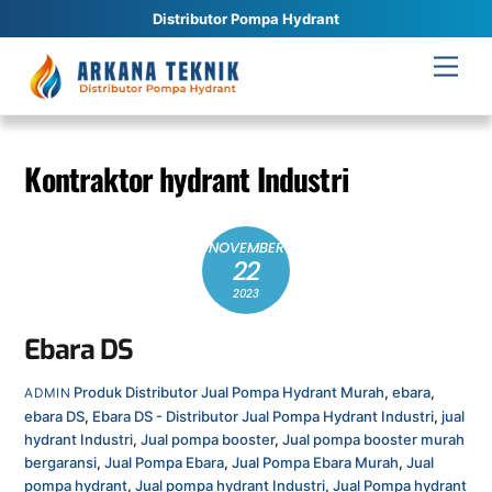
Distributor Pompa Hydrant
Skip
Men
to
content
Kontraktor hydrant Industri
NOVEMBER
22
2023
Ebara DS
Produk
Distributor Jual Pompa Hydrant Murah
,
ebara
,
ADMIN
ebara DS
,
Ebara DS - Distributor Jual Pompa Hydrant Industri
,
jual
hydrant Industri
,
Jual pompa booster
,
Jual pompa booster murah
bergaransi
,
Jual Pompa Ebara
,
Jual Pompa Ebara Murah
,
Jual
pompa hydrant
,
Jual pompa hydrant Industri
,
Jual Pompa hydrant