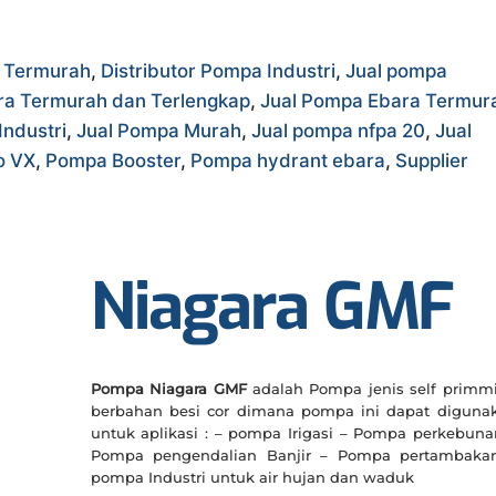
a Termurah
,
Distributor Pompa Industri
,
Jual pompa
ra Termurah dan Terlengkap
,
Jual Pompa Ebara Termur
Industri
,
Jual Pompa Murah
,
Jual pompa nfpa 20
,
Jual
o VX
,
Pompa Booster
,
Pompa hydrant ebara
,
Supplier
Niagara GMF
Pompa Niagara GMF
adalah Pompa jenis self primm
berbahan besi cor dimana pompa ini dapat diguna
untuk aplikasi : – pompa Irigasi – Pompa perkebuna
Pompa pengendalian Banjir – Pompa pertambaka
pompa Industri untuk air hujan dan waduk