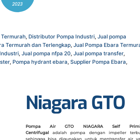
2023
a Termurah
,
Distributor Pompa Industri
,
Jual pompa
ra Termurah dan Terlengkap
,
Jual Pompa Ebara Termur
Industri
,
Jual pompa nfpa 20
,
Jual pompa transfer
,
ster
,
Pompa hydrant ebara
,
Supplier Pompa Ebara
,
Niagara GTO
Pompa Air GTO NIAGARA Self Primi
Centrifugal
adalah pompa dengan impeller terb
sehingga bisa digunakan untuk mentransfer air y