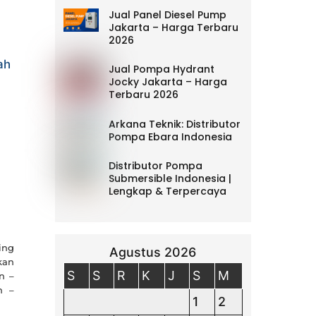
Jual Panel Diesel Pump
Jakarta – Harga Terbaru
2026
ah
Jual Pompa Hydrant
Jocky Jakarta – Harga
Terbaru 2026
Arkana Teknik: Distributor
Pompa Ebara Indonesia
Distributor Pompa
Submersible Indonesia |
Lengkap & Terpercaya
ing
Agustus 2026
kan
S
S
R
K
J
S
M
n –
n –
1
2