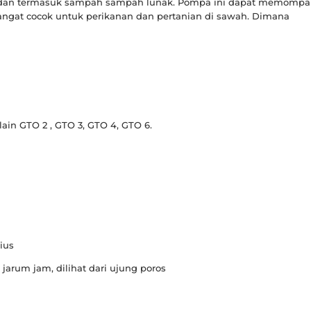
uk dan termasuk sampah sampah lunak. Pompa ini dapat memompa
sangat cocok untuk perikanan dan pertanian di sawah. Dimana
in GTO 2 , GTO 3, GTO 4, GTO 6.
ius
arum jam, dilihat dari ujung poros