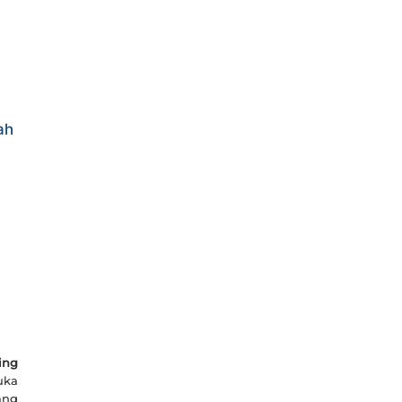
ah
ng
uka
ang