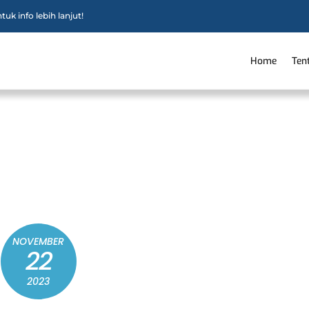
uk info lebih lanjut!
Home
Ten
NOVEMBER
22
2023