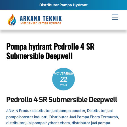
Distributor Pompa Hydrant
Skip
Men
to
content
Pompa hydrant Pedrollo 4 SR
Submersible Deepwell
NOVEMBER
22
2023
Pedrollo 4 SR Submersible Deepwell
Produk
distributor jual pompa booster
,
Distributor jual
ADMIN
pompa booster industri
,
Distributor Jual Pompa Ebara Termurah
,
distributor jual pompa hydrant ebara
,
distributor jual pompa