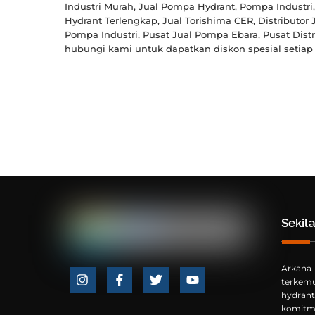
Industri Murah, Jual Pompa Hydrant, Pompa Industri
Hydrant Terlengkap, Jual Torishima CER, Distributor
Pompa Industri, Pusat Jual Pompa Ebara, Pusat Dist
hubungi kami untuk dapatkan diskon spesial setiap 
Sekil
Arkana
terkem
Icon
Icon
Icon
Icon
hydran
label
label
label
label
komitm