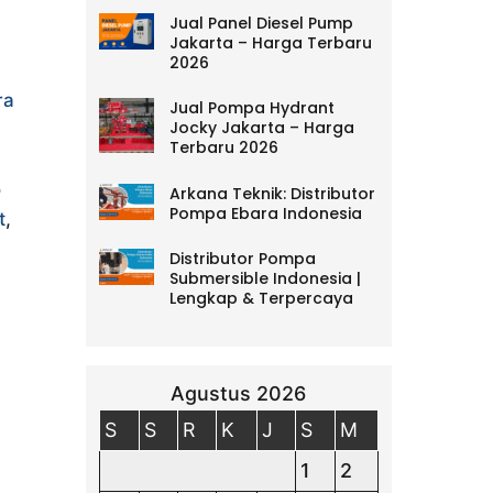
Jual Panel Diesel Pump
Jakarta – Harga Terbaru
2026
ra
Jual Pompa Hydrant
Jocky Jakarta – Harga
Terbaru 2026
o
Arkana Teknik: Distributor
Pompa Ebara Indonesia
t
,
Distributor Pompa
Submersible Indonesia |
Lengkap & Terpercaya
Agustus 2026
S
S
R
K
J
S
M
1
2