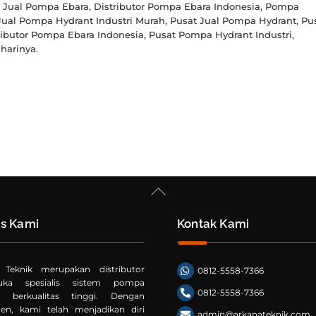
, Jual Pompa Ebara, Distributor Pompa Ebara Indonesia, Pompa
 Jual Pompa Hydrant Industri Murah, Pusat Jual Pompa Hydrant, Pu
ributor Pompa Ebara Indonesia, Pusat Pompa Hydrant Industri,
harinya.
Back
To
as Kami
Kontak Kami
Top
 Teknik merupakan distributor
0812-5558-7366
uka spesialis sistem pompa
0812-5558-7366
t berkualitas tinggi. Dengan
en, kami telah menjadikan diri
admin@arkanateknik.com