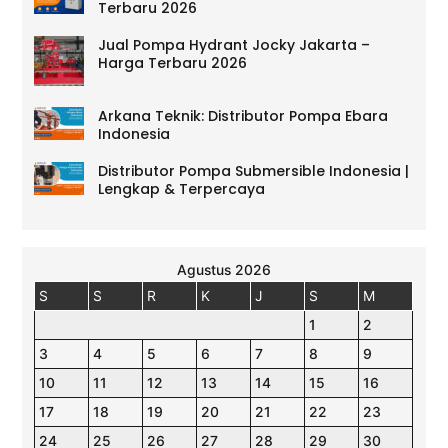
Terbaru 2026
Jual Pompa Hydrant Jocky Jakarta –
Harga Terbaru 2026
Arkana Teknik: Distributor Pompa Ebara
Indonesia
Distributor Pompa Submersible Indonesia |
Lengkap & Terpercaya
Agustus 2026
S
S
R
K
J
S
M
1
2
3
4
5
6
7
8
9
10
11
12
13
14
15
16
17
18
19
20
21
22
23
24
25
26
27
28
29
30