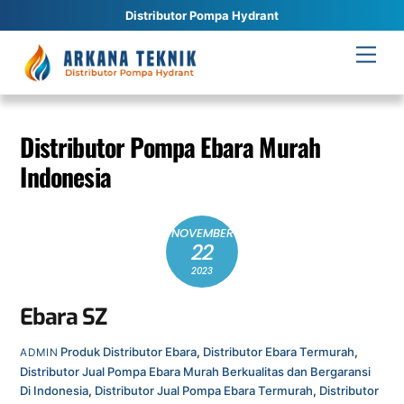
Distributor Pompa Hydrant
Skip
Men
to
content
Distributor Pompa Ebara Murah
Indonesia
NOVEMBER
22
2023
Ebara SZ
Produk
Distributor Ebara
,
Distributor Ebara Termurah
,
ADMIN
Distributor Jual Pompa Ebara Murah Berkualitas dan Bergaransi
Di Indonesia
,
Distributor Jual Pompa Ebara Termurah
,
Distributor