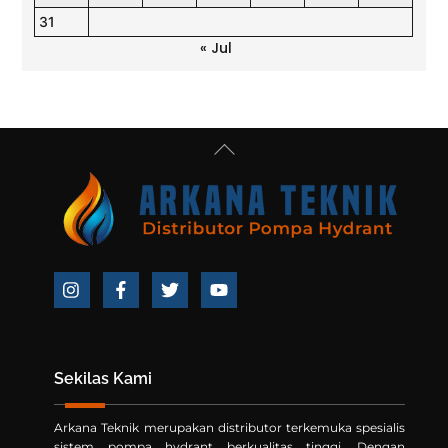
31
« Jul
Back
To
Top
Icon
Icon
Icon
Icon
label
label
label
label
Sekilas Kami
Arkana Teknik merupakan distributor terkemuka spesialis
sistem pompa hydrant berkualitas tinggi. Dengan