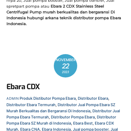
nfpa 20, Jual pompa booster, Jual pompa transfer, Jual
spretpart pompa atau
Ebara 2 CDX Stainless Steel
Centrifugal Pump murah berkualitas dan bergaransi Di
Indonesia hubungi arkana teknik distributor pompa Ebara
Indonesia.
NOVEMBER
22
2023
Ebara CDX
Produk
Distibutor Pompa Ebara
,
Distributor Ebara
,
ADMIN
Distributor Ebara Termurah
,
Distributor Jual Pompa Ebara SZ
Murah Berkualitas dan Bergaransi Di Indonesia
,
Distributor Jual
Pompa Ebara Termurah
,
Distributor Pompa Ebara
,
Distributor
Pompa Ebara SZ Murah di Indonesia
,
Ebara Best
,
Ebara CDX
Murah
,
Ebara CNA
,
Ebara Indonesia
,
Jual pompa booster
,
Jual