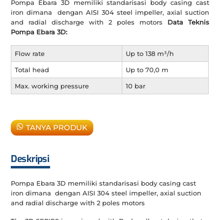
Pompa Ebara 3D memiliki standarisasi body casing cast
iron dimana dengan AISI 304 steel impeller, axial suction
and radial discharge with 2 poles motors
Data Teknis
Pompa Ebara 3D:
Flow rate
Up to 138 m³/h
Total head
Up to 70,0 m
Max. working pressure
10 bar
TANYA PRODUK
Deskripsi
Pompa Ebara 3D memiliki standarisasi body casing cast
iron dimana dengan AISI 304 steel impeller, axial suction
and radial discharge with 2 poles motors