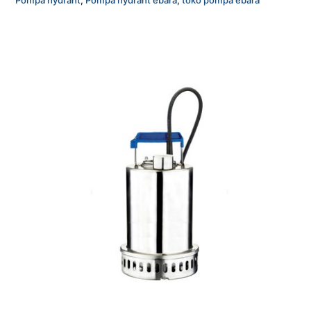
Pompa hydrant
,
Pompa hydrant ebara
,
toko pompa ebara