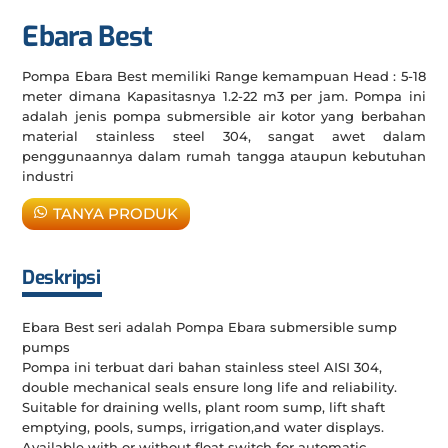
Ebara Best
Pompa Ebara Best memiliki Range kemampuan Head : 5-18
meter dimana Kapasitasnya 1.2-22 m3 per jam. Pompa ini
adalah jenis pompa submersible air kotor yang berbahan
material stainless steel 304, sangat awet dalam
penggunaannya dalam rumah tangga ataupun kebutuhan
industri
TANYA PRODUK
Deskripsi
Ebara Best seri adalah Pompa Ebara submersible sump
pumps
Pompa ini terbuat dari bahan stainless steel AISI 304,
double mechanical seals ensure long life and reliability.
Suitable for draining wells, plant room sump, lift shaft
emptying, pools, sumps, irrigation,and water displays.
Available with or without float switch for automatic