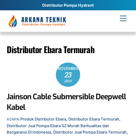
Distributor Pompa Hydrant
Skip
Men
to
content
Distributor Ebara Termurah
NOVEMBER
23
2023
Jainson Cable Submersible Deepwell
Kabel
Produk
Distributor Ebara
,
Distributor Ebara Termurah
,
ADMIN
Distributor Jual Pompa Ebara SZ Murah Berkualitas dan
Bergaransi Di Indonesia
,
Distributor Jual Pompa Ebara Termurah
,