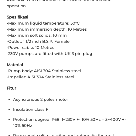
operation.
Spesifikasi
-Maximum liquid temperature: 50°C
-Maximum immersion depth: 10 Metres
-Maximum soft solids: 10 mm
-Outlet: 1 1/2 inch B.S.P. Female
-Power cable: 10 Metres
-230V pumps are fitted with UK 3 pin plug
Material
-Pump body: AISI 304 Stainless steel
-Impeller: AISI 304 Stainless steel
Fitur
Asyncronous 2 poles motor
Insulation class F
Protection degree IP68 1~230V +- 10% 50Hz – 3~400V +-
10% 50Hz
Permanent split capacitor and automatic thermal