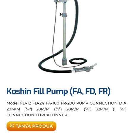
Koshin Fill Pump (FA, FD, FR)
Model FD-12 FD-24 FA-100 FR-200 PUMP CONNECTION DIA
20M/M (¾”) 20M/M (¾”) 20M/M (¾”) 32M/M (1 ¼”)
CONNECTION THREAD INNER…
TANYA PRODUK