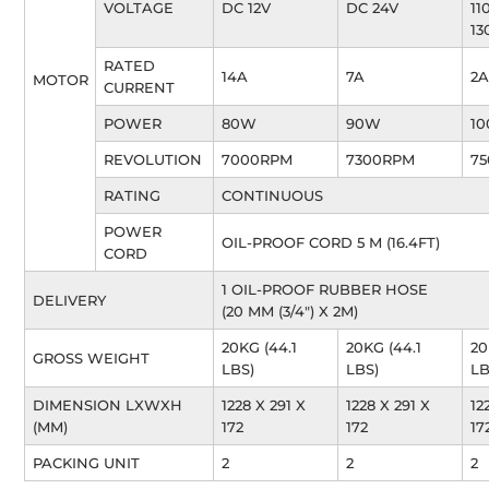
VOLTAGE
DC 12V
DC 24V
11
13
RATED
14A
7A
2
MOTOR
CURRENT
POWER
80W
90W
1
REVOLUTION
7000RPM
7300RPM
7
RATING
CONTINUOUS
POWER
OIL-PROOF CORD 5 M (16.4FT)
CORD
1 OIL-PROOF RUBBER HOSE
DELIVERY
(20 MM (3/4″) X 2M)
20KG (44.1
20KG (44.1
20
GROSS WEIGHT
LBS)
LBS)
LB
DIMENSION LXWXH
1228 X 291 X
1228 X 291 X
12
(MM)
172
172
17
PACKING UNIT
2
2
2