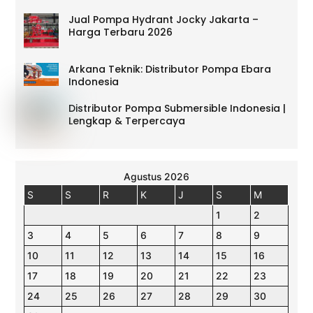
Jual Pompa Hydrant Jocky Jakarta –
Harga Terbaru 2026
Arkana Teknik: Distributor Pompa Ebara
Indonesia
Distributor Pompa Submersible Indonesia |
Lengkap & Terpercaya
Agustus 2026
S
S
R
K
J
S
M
1
2
3
4
5
6
7
8
9
10
11
12
13
14
15
16
17
18
19
20
21
22
23
24
25
26
27
28
29
30