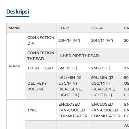
Deskripsi
Model
FD-12
FD-24
FA
CONNECTION
20M/M (¾”)
20M/M (¾”)
20
DIA
CONNECTION
INNER PIPE THREAD
THREAD
PUMP
TOTAL HEAD
6M (19 FT)
7M (23 FT)
7M
40L/MIN (10
50L/MIN (13
50
DELIVERY
USG/MIN)
USG/MIN)
US
VOLUME
(KEROSENE,
(KEROSENE,
(K
LIGHT OIL)
LIGHT OIL)
LI
ENCLOSED
ENCLOSED
E
TYPE
FAN-COOLED
FAN-COOLED
F
COMMUTATOR
COMMUTATOR
C
A