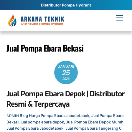
Distributor Pompa Hydrant
Skip
Men
to
content
Jual Pompa Ebara Bekasi
JANUARI
25
2026
Jual Pompa Ebara Depok | Distributor
Resmi & Terpercaya
Blog
Harga Pompa Ebara Jabodetabek
,
Jual Pompa Ebara
ADMIN
Bekasi
,
jual pompa ebara depok
,
Jual Pompa Ebara Depok Murah
,
Jual Pompa Ebara Jabodetabek
,
Jual Pompa Ebara Tangerang
0