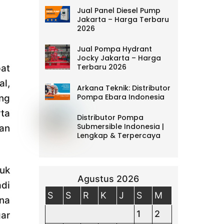
Jual Panel Diesel Pump
Jakarta – Harga Terbaru
2026
Jual Pompa Hydrant
Jocky Jakarta – Harga
Terbaru 2026
at
al,
Arkana Teknik: Distributor
Pompa Ebara Indonesia
ang
ta
Distributor Pompa
Submersible Indonesia |
an
Lengkap & Terpercaya
tuk
Agustus 2026
adi
S
S
R
K
J
S
M
ena
1
2
gar