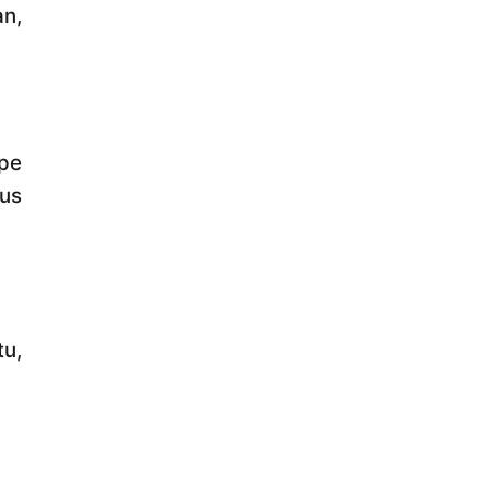
n,
pe
us
tu,