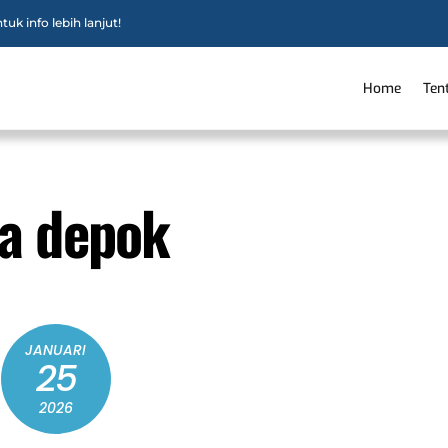
uk info lebih lanjut!
Home
Ten
ra depok
JANUARI
25
2026