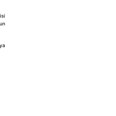
si
pun
ya