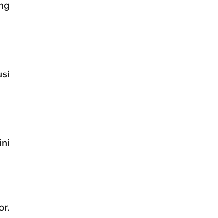
ng
si
ini
or.