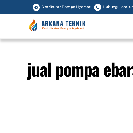
Skip
Distributor Pompa Hydrant
Hubungi kami unt
to
content
jual pompa eba