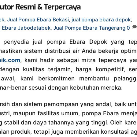
butor Resmi & Terpercaya
ek
,
Jual Pompa Ebara Bekasi
,
jual pompa ebara depok
,
a Ebara Jabodetabek
,
Jual Pompa Ebara Tangerang
0
h penyedia jual pompa Ebara Depok yang tep
tikan sistem distribusi air Anda bekerja optim
nik.com
, kami hadir sebagai mitra tepercaya y
ngan kualitas terjamin, harga kompetitif, ser
ak awal, kami berkomitmen membantu pelangg
nar-benar sesuai dengan kebutuhan mereka.
ersih dan sistem pemompaan yang andal, baik un
ustri, maupun fasilitas umum, pompa Ebara menj
g stabil dan daya tahannya yang tinggi. Oleh kar
alan produk, tetapi juga memberikan konsultasi a