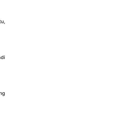
tu,
di
ng