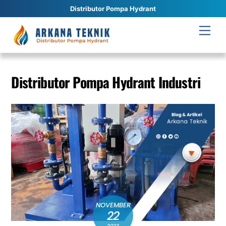
Distributor Pompa Hydrant
Skip
Men
to
content
Distributor Pompa Hydrant Industri
NOVEMBER
22