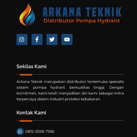
To
Top
Icon
Icon
Icon
Icon
label
label
label
label
Sekilas Kami
Arkana Teknik merupakan distributor terkemuka spesialis
sistem pompa hydrant berkualitas tinggi. Dengan
komitmen, kami telah menjadikan diri kami sebagai mitra
terpercaya dalam industri proteksi kebakaran.
Kontak Kami
0812-5558-7366