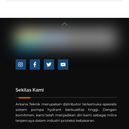
Back
To
Top
Icon
Icon
Icon
Icon
label
label
label
label
Sekilas Kami
Arkana Teknik merupakan distributor terkemuka spesialis
sistem pompa hydrant berkualitas tinggi. Dengan
komitmen, kami telah menjadikan diri kami sebagai mitra
terpercaya dalam industri proteksi kebakaran.