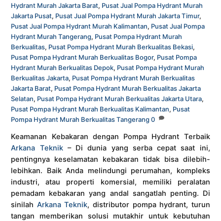
Hydrant Murah Jakarta Barat
,
Pusat Jual Pompa Hydrant Murah
Jakarta Pusat
,
Pusat Jual Pompa Hydrant Murah Jakarta Timur
,
Pusat Jual Pompa Hydrant Murah Kalimantan
,
Pusat Jual Pompa
Hydrant Murah Tangerang
,
Pusat Pompa Hydrant Murah
Berkualitas
,
Pusat Pompa Hydrant Murah Berkualitas Bekasi
,
Pusat Pompa Hydrant Murah Berkualitas Bogor
,
Pusat Pompa
Hydrant Murah Berkualitas Depok
,
Pusat Pompa Hydrant Murah
Berkualitas Jakarta
,
Pusat Pompa Hydrant Murah Berkualitas
Jakarta Barat
,
Pusat Pompa Hydrant Murah Berkualitas Jakarta
Selatan
,
Pusat Pompa Hydrant Murah Berkualitas Jakarta Utara
,
Pusat Pompa Hydrant Murah Berkualitas Kalimantan
,
Pusat
Pompa Hydrant Murah Berkualitas Tangerang
0
Keamanan Kebakaran dengan Pompa Hydrant Terbaik
Arkana Teknik
– Di dunia yang serba cepat saat ini,
pentingnya keselamatan kebakaran tidak bisa dilebih-
lebihkan. Baik Anda melindungi perumahan, kompleks
industri, atau properti komersial, memiliki peralatan
pemadam kebakaran yang andal sangatlah penting. Di
sinilah
Arkana Teknik
, distributor pompa hydrant, turun
tangan memberikan solusi mutakhir untuk kebutuhan