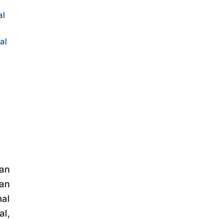
al
al
an
an
hal
l,