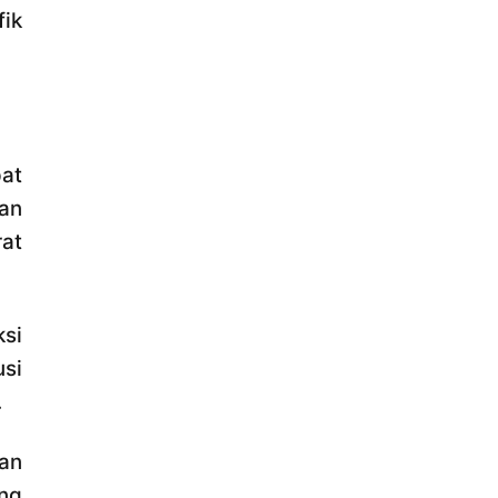
ik
at
an
at
ksi
usi
.
an
ng