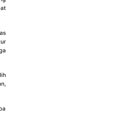
pat
as
ur
ga
ih
n,
mpa