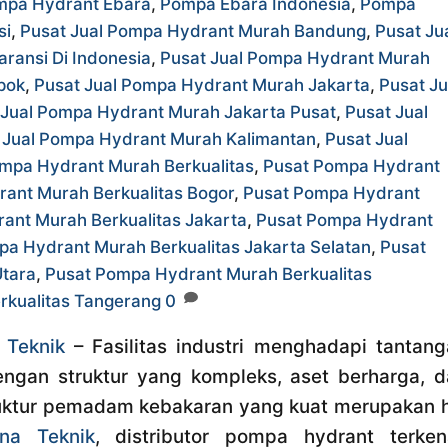
mpa Hydrant Ebara
,
Pompa Ebara Indonesia
,
Pompa
si
,
Pusat Jual Pompa Hydrant Murah Bandung
,
Pusat Ju
ransi Di Indonesia
,
Pusat Jual Pompa Hydrant Murah
pok
,
Pusat Jual Pompa Hydrant Murah Jakarta
,
Pusat Ju
 Jual Pompa Hydrant Murah Jakarta Pusat
,
Pusat Jual
 Jual Pompa Hydrant Murah Kalimantan
,
Pusat Jual
mpa Hydrant Murah Berkualitas
,
Pusat Pompa Hydrant
ant Murah Berkualitas Bogor
,
Pusat Pompa Hydrant
ant Murah Berkualitas Jakarta
,
Pusat Pompa Hydrant
a Hydrant Murah Berkualitas Jakarta Selatan
,
Pusat
Utara
,
Pusat Pompa Hydrant Murah Berkualitas
rkualitas Tangerang
0
 Teknik
– Fasilitas industri menghadapi tantang
engan struktur yang kompleks, aset berharga, d
struktur pemadam kebakaran yang kuat merupakan 
na Teknik
, distributor pompa hydrant terkena