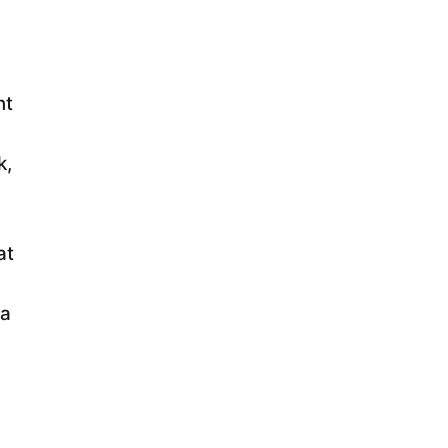
nt
k,
at
pa