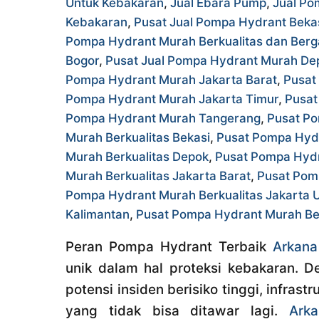
Untuk Kebakaran
,
Jual Ebara Pump
,
Jual Po
Kebakaran
,
Pusat Jual Pompa Hydrant Beka
Pompa Hydrant Murah Berkualitas dan Berga
Bogor
,
Pusat Jual Pompa Hydrant Murah De
Pompa Hydrant Murah Jakarta Barat
,
Pusat
Pompa Hydrant Murah Jakarta Timur
,
Pusat
Pompa Hydrant Murah Tangerang
,
Pusat Po
Murah Berkualitas Bekasi
,
Pusat Pompa Hydr
Murah Berkualitas Depok
,
Pusat Pompa Hydr
Murah Berkualitas Jakarta Barat
,
Pusat Pomp
Pompa Hydrant Murah Berkualitas Jakarta 
Kalimantan
,
Pusat Pompa Hydrant Murah Be
Peran Pompa Hydrant Terbaik
Arkana
unik dalam hal proteksi kebakaran. D
potensi insiden berisiko tinggi, infra
yang tidak bisa ditawar lagi.
Arka