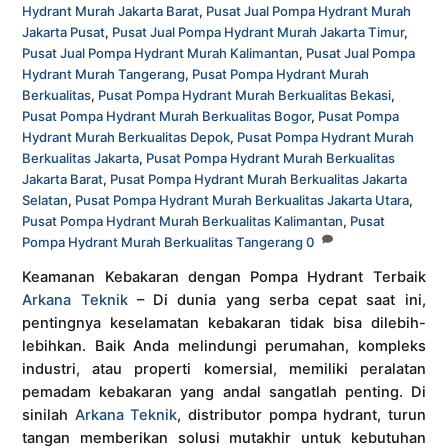
Hydrant Murah Jakarta Barat
,
Pusat Jual Pompa Hydrant Murah
Jakarta Pusat
,
Pusat Jual Pompa Hydrant Murah Jakarta Timur
,
Pusat Jual Pompa Hydrant Murah Kalimantan
,
Pusat Jual Pompa
Hydrant Murah Tangerang
,
Pusat Pompa Hydrant Murah
Berkualitas
,
Pusat Pompa Hydrant Murah Berkualitas Bekasi
,
Pusat Pompa Hydrant Murah Berkualitas Bogor
,
Pusat Pompa
Hydrant Murah Berkualitas Depok
,
Pusat Pompa Hydrant Murah
Berkualitas Jakarta
,
Pusat Pompa Hydrant Murah Berkualitas
Jakarta Barat
,
Pusat Pompa Hydrant Murah Berkualitas Jakarta
Selatan
,
Pusat Pompa Hydrant Murah Berkualitas Jakarta Utara
,
Pusat Pompa Hydrant Murah Berkualitas Kalimantan
,
Pusat
Pompa Hydrant Murah Berkualitas Tangerang
0
Keamanan Kebakaran dengan Pompa Hydrant Terbaik
Arkana Teknik
– Di dunia yang serba cepat saat ini,
pentingnya keselamatan kebakaran tidak bisa dilebih-
lebihkan. Baik Anda melindungi perumahan, kompleks
industri, atau properti komersial, memiliki peralatan
pemadam kebakaran yang andal sangatlah penting. Di
sinilah
Arkana Teknik
, distributor pompa hydrant, turun
tangan memberikan solusi mutakhir untuk kebutuhan