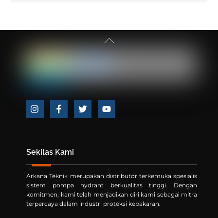
Back
To
Top
Icon
Icon
Icon
Icon
label
label
label
label
Sekilas Kami
Arkana Teknik merupakan distributor terkemuka spesialis
sistem pompa hydrant berkualitas tinggi. Dengan
komitmen, kami telah menjadikan diri kami sebagai mitra
terpercaya dalam industri proteksi kebakaran.