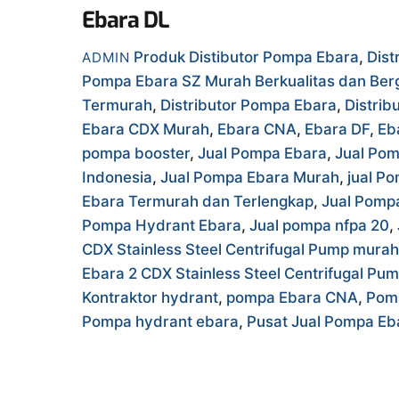
Ebara DL
Produk
Distibutor Pompa Ebara
,
Dist
ADMIN
Pompa Ebara SZ Murah Berkualitas dan Berg
Termurah
,
Distributor Pompa Ebara
,
Distrib
Ebara CDX Murah
,
Ebara CNA
,
Ebara DF
,
Eb
pompa booster
,
Jual Pompa Ebara
,
Jual Pom
Indonesia
,
Jual Pompa Ebara Murah
,
jual P
Ebara Termurah dan Terlengkap
,
Jual Pomp
Pompa Hydrant Ebara
,
Jual pompa nfpa 20
,
CDX Stainless Steel Centrifugal Pump murah
Ebara 2 CDX Stainless Steel Centrifugal Pu
Kontraktor hydrant
,
pompa Ebara CNA
,
Pom
Pompa hydrant ebara
,
Pusat Jual Pompa Eb