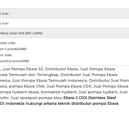
t iron
t iron
nless steel 403 (EN 1.4006)
eller side:
icon Carbide/NBR
or side:
bon/Ceramic/NBR
 jual Pompa Ebara SZ, Distributor Ebara, Jual Pompa Ebara
bara Termurah dan Terlengkap, Distributor Jual Pompa Ebara
nesia, Jual Pompa Ebara Termurah Indonesia, Distributor Jual Po
nesia, pompa Ebara CNA, Jual Pompa Ebara CDX, Jual Pompa Ebara
ompa hydrant ebara, Kontraktor hydrant, Jual pompa hydrant, Jual
sfer, Jual spretpart pompa atau
Ebara 2 CDX Stainless Steel
Di Indonesia hubungi arkana teknik distributor pompa Ebara