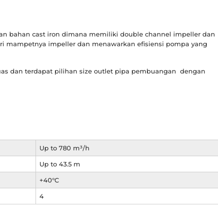
n bahan cast iron dimana memiliki double channel impeller dan
ari mampetnya impeller dan menawarkan efisiensi pompa yang
s dan terdapat pilihan size outlet pipa pembuangan dengan
Up to 780 m³/h
Up to 43.5 m
+40°C
4