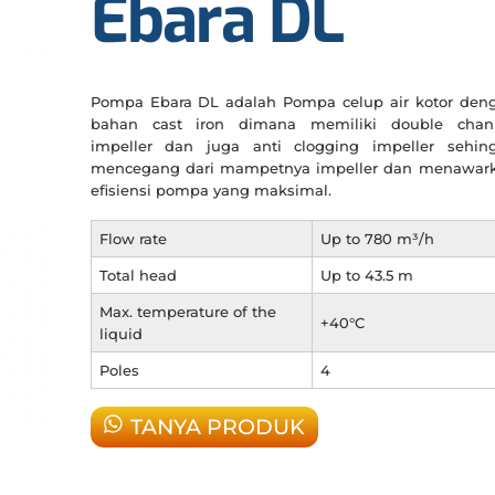
Ebara DL
Pompa Ebara DL adalah Pompa celup air kotor den
bahan cast iron dimana memiliki double chan
impeller dan juga anti clogging impeller sehin
mencegang dari mampetnya impeller dan menawar
efisiensi pompa yang maksimal.
Flow rate
Up to 780 m³/h
Total head
Up to 43.5 m
Max. temperature of the
+40°C
liquid
Poles
4
TANYA PRODUK