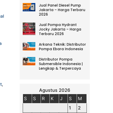
Jual Panel Diesel Pump
Jakarta – Harga Terbaru
2026
ual
Jual Pompa Hydrant
Jocky Jakarta – Harga
Terbaru 2026
a
Arkana Teknik: Distributor
Pompa Ebara Indonesia
Distributor Pompa
Submersible Indonesia |
Lengkap & Terpercaya
t
,
Agustus 2026
S
S
R
K
J
S
M
1
2