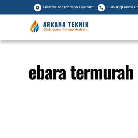
Skip
Distributor Pompa Hydrant
Hubungi kami unt
to
content
ebara termurah