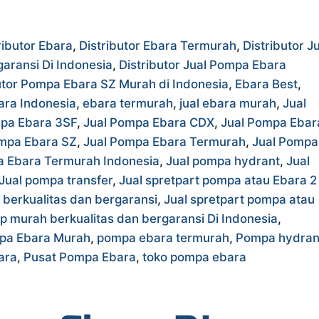
ributor Ebara
,
Distributor Ebara Termurah
,
Distributor J
aransi Di Indonesia
,
Distributor Jual Pompa Ebara
utor Pompa Ebara SZ Murah di Indonesia
,
Ebara Best
,
ara Indonesia
,
ebara termurah
,
jual ebara murah
,
Jual
pa Ebara 3SF
,
Jual Pompa Ebara CDX
,
Jual Pompa Ebar
ompa Ebara SZ
,
Jual Pompa Ebara Termurah
,
Jual Pompa
a Ebara Termurah Indonesia
,
Jual pompa hydrant
,
Jual
Jual pompa transfer
,
Jual spretpart pompa atau Ebara 2
 berkualitas dan bergaransi
,
Jual spretpart pompa atau
mp murah berkualitas dan bergaransi Di Indonesia
,
pa Ebara Murah
,
pompa ebara termurah
,
Pompa hydran
ara
,
Pusat Pompa Ebara
,
toko pompa ebara