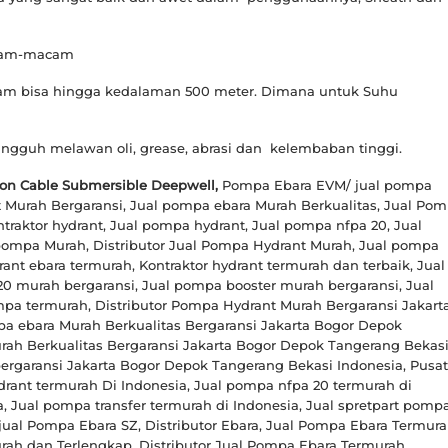
acam-macam
lam bisa hingga kedalaman 500 meter. Dimana untuk Suhu
angguh melawan oli, grease, abrasi dan kelembaban tinggi.
son Cable Submersible Deepwell,
Pompa Ebara EVM/ jual pompa
t Murah Bergaransi, Jual pompa ebara Murah Berkualitas, Jual Po
traktor hydrant, Jual pompa hydrant, Jual pompa nfpa 20, Jual
 pompa Murah, Distributor Jual Pompa Hydrant Murah, Jual pompa
nt ebara termurah, Kontraktor hydrant termurah dan terbaik, Jual
0 murah bergaransi, Jual pompa booster murah bergaransi, Jual
mpa termurah, Distributor Pompa Hydrant Murah Bergaransi Jakart
a ebara Murah Berkualitas Bergaransi Jakarta Bogor Depok
rah Berkualitas Bergaransi Jakarta Bogor Depok Tangerang Bekas
ergaransi Jakarta Bogor Depok Tangerang Bekasi Indonesia, Pusat
rant termurah Di Indonesia, Jual pompa nfpa 20 termurah di
, Jual pompa transfer termurah di Indonesia, Jual spretpart pomp
jual Pompa Ebara SZ, Distributor Ebara, Jual Pompa Ebara Termura
rah dan Terlengkap, Distributor Jual Pompa Ebara Termurah,