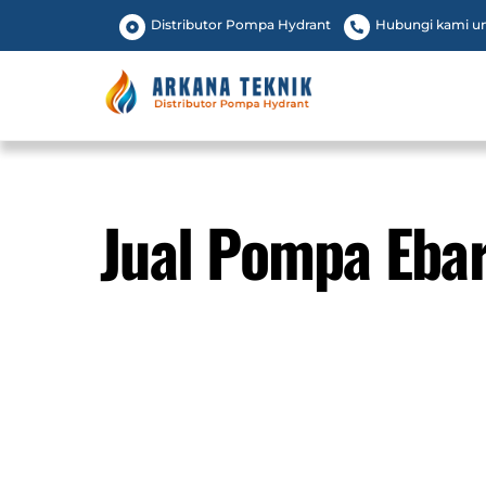
Skip
Distributor Pompa Hydrant
Hubungi kami unt
to
content
Jual Pompa Eba