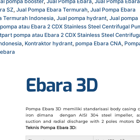
al pompa booster
,
Jual Pompa Ebara
,
Jual Pompa Ebara
ra SZ
,
Jual Pompa Ebara Termurah
,
Jual Pompa Ebara
a Termurah Indonesia
,
Jual pompa hydrant
,
Jual pompa
 pompa atau Ebara 2 CDX Stainless Steel Centrifugal P
tpart pompa atau Ebara 2 CDX Stainless Steel Centrifug
Indonesia
,
Kontraktor hydrant
,
pompa Ebara CNA
,
Pomp
 ebara
Ebara 3D
Pompa Ebara 3D memiliki standarisasi body casing c
iron dimana dengan AISI 304 steel impeller, ax
suction and radial discharge with 2 poles motors
D
Teknis Pompa Ebara 3D: