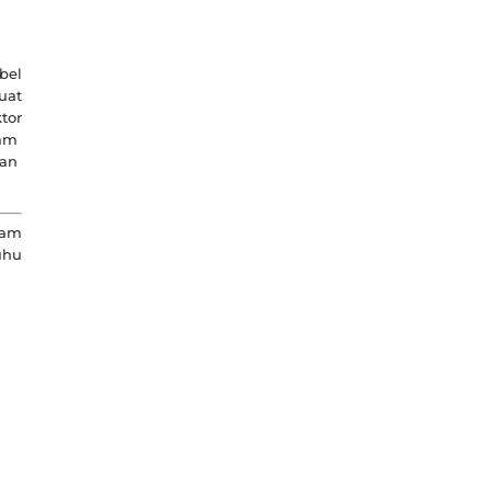
bel
uat
tor
am
kan
lam
uhu