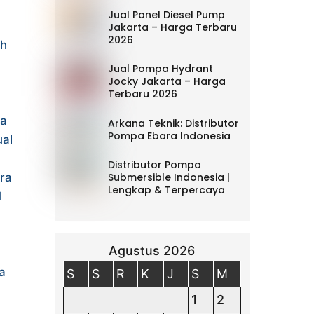
Jual Panel Diesel Pump
Jakarta – Harga Terbaru
2026
ah
Jual Pompa Hydrant
Jocky Jakarta – Harga
Terbaru 2026
pa
Arkana Teknik: Distributor
Pompa Ebara Indonesia
ual
Distributor Pompa
ra
Submersible Indonesia |
Lengkap & Terpercaya
l
Agustus 2026
n
a
S
S
R
K
J
S
M
1
2