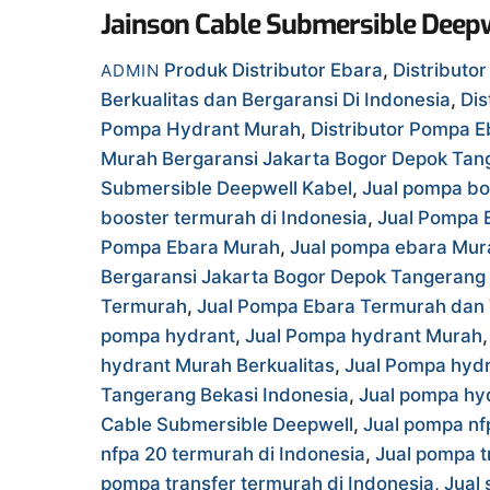
Jainson Cable Submersible Deepw
Produk
Distributor Ebara
,
Distributo
ADMIN
Berkualitas dan Bergaransi Di Indonesia
,
Dis
Pompa Hydrant Murah
,
Distributor Pompa E
Murah Bergaransi Jakarta Bogor Depok Tan
Submersible Deepwell Kabel
,
Jual pompa bo
booster termurah di Indonesia
,
Jual Pompa 
Pompa Ebara Murah
,
Jual pompa ebara Mura
Bergaransi Jakarta Bogor Depok Tangerang 
Termurah
,
Jual Pompa Ebara Termurah dan 
pompa hydrant
,
Jual Pompa hydrant Murah
hydrant Murah Berkualitas
,
Jual Pompa hydr
Tangerang Bekasi Indonesia
,
Jual pompa hyd
Cable Submersible Deepwell
,
Jual pompa nf
nfpa 20 termurah di Indonesia
,
Jual pompa t
pompa transfer termurah di Indonesia
,
Jual