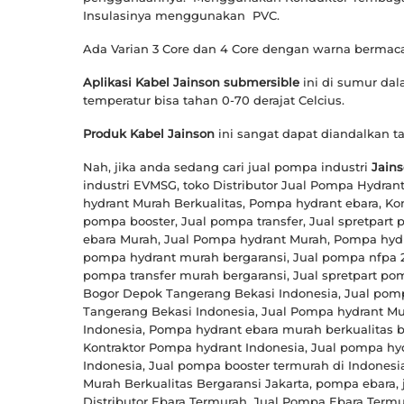
Insulasinya menggunakan PVC.
Ada Varian 3 Core dan 4 Core dengan warna berm
Aplikasi Kabel Jainson submersible
ini di sumur da
temperatur bisa tahan 0-70 derajat Celcius.
Produk Kabel Jainson
ini sangat dapat diandalkan t
Nah, jika anda sedang cari jual pompa industri
Jain
industri EVMSG, toko Distributor Jual Pompa Hydran
hydrant Murah Berkualitas, Pompa hydrant ebara, Kon
pompa booster, Jual pompa transfer, Jual spretpart
ebara Murah, Jual Pompa hydrant Murah, Pompa hydra
pompa hydrant murah bergaransi, Jual pompa nfpa 2
pompa transfer murah bergaransi, Jual spretpart po
Bogor Depok Tangerang Bekasi Indonesia, Jual pomp
Tangerang Bekasi Indonesia, Jual Pompa hydrant Mu
Indonesia, Pompa hydrant ebara murah berkualitas b
Kontraktor Pompa hydrant Indonesia, Jual pompa hyd
Indonesia, Jual pompa booster termurah di Indonesia
Murah Berkualitas Bergaransi Jakarta, pompa ebara, 
Distributor Ebara Termurah, Jual Pompa Ebara Termu