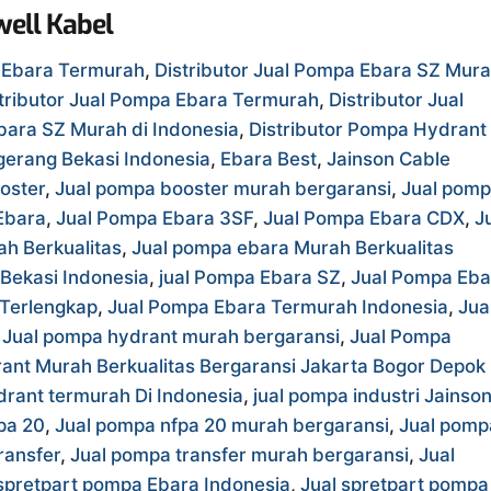
ell Kabel
r Ebara Termurah
,
Distributor Jual Pompa Ebara SZ Mur
tributor Jual Pompa Ebara Termurah
,
Distributor Jual
bara SZ Murah di Indonesia
,
Distributor Pompa Hydrant
gerang Bekasi Indonesia
,
Ebara Best
,
Jainson Cable
oster
,
Jual pompa booster murah bergaransi
,
Jual pom
Ebara
,
Jual Pompa Ebara 3SF
,
Jual Pompa Ebara CDX
,
J
h Berkualitas
,
Jual pompa ebara Murah Berkualitas
Bekasi Indonesia
,
jual Pompa Ebara SZ
,
Jual Pompa Eba
Terlengkap
,
Jual Pompa Ebara Termurah Indonesia
,
Jua
,
Jual pompa hydrant murah bergaransi
,
Jual Pompa
ant Murah Berkualitas Bergaransi Jakarta Bogor Depok
rant termurah Di Indonesia
,
jual pompa industri Jainso
pa 20
,
Jual pompa nfpa 20 murah bergaransi
,
Jual pomp
ransfer
,
Jual pompa transfer murah bergaransi
,
Jual
 spretpart pompa Ebara Indonesia
,
Jual spretpart pompa