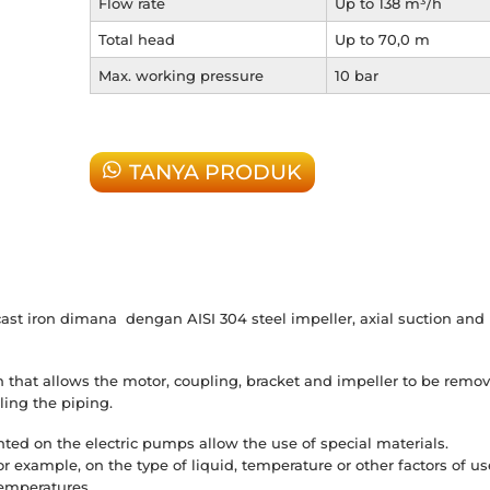
Flow rate
Up to 138 m³/h
Total head
Up to 70,0 m
Max. working pressure
10 bar
TANYA PRODUK
st iron dimana dengan AISI 304 steel impeller, axial suction and
 that allows the motor, coupling, bracket and impeller to be remo
ing the piping.
ed on the electric pumps allow the use of special materials.
r example, on the type of liquid, temperature or other factors of us
temperatures.