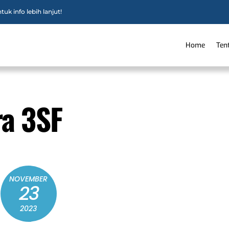
uk info lebih lanjut!
Home
Ten
ra 3SF
NOVEMBER
23
2023