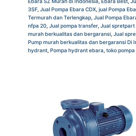
Ebara SZ Murah di Indonesia
,
Ebara Best
,
Ju
3SF
,
Jual Pompa Ebara CDX
,
jual Pompa Eba
Termurah dan Terlengkap
,
Jual Pompa Ebar
nfpa 20
,
Jual pompa transfer
,
Jual spretpart
murah berkualitas dan bergaransi
,
Jual spre
Pump murah berkualitas dan bergaransi Di 
hydrant
,
Pompa hydrant ebara
,
toko pompa