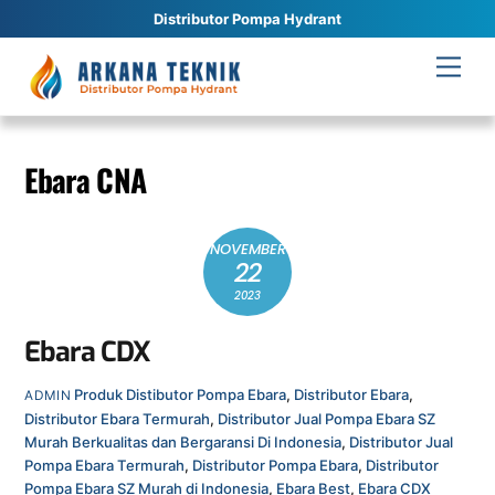
Distributor Pompa Hydrant
Skip
Men
to
content
Ebara CNA
NOVEMBER
22
2023
Ebara CDX
Produk
Distibutor Pompa Ebara
,
Distributor Ebara
,
ADMIN
Distributor Ebara Termurah
,
Distributor Jual Pompa Ebara SZ
Murah Berkualitas dan Bergaransi Di Indonesia
,
Distributor Jual
Pompa Ebara Termurah
,
Distributor Pompa Ebara
,
Distributor
Pompa Ebara SZ Murah di Indonesia
,
Ebara Best
,
Ebara CDX