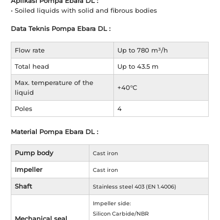
Aplikasi Pompa Ebara DL :
• Soiled liquids with solid and fibrous bodies
Data Teknis Pompa Ebara DL :
Flow rate
Up to 780 m³/h
Total head
Up to 43.5 m
Max. temperature of the
+40°C
liquid
Poles
4
Material Pompa Ebara DL :
Pump body
Cast iron
Impeller
Cast iron
Shaft
Stainless steel 403 (EN 1.4006)
Impeller side:
Silicon Carbide/NBR
Mechanical seal