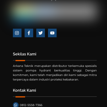
To
Top
Icon
Icon
Icon
Icon
label
label
label
label
Sekilas Kami
Arkana Teknik merupakan distributor terkemuka spesialis
sistem pompa hydrant berkualitas tinggi. Dengan
komitmen, kami telah menjadikan diri kami sebagai mitra
terpercaya dalam industri proteksi kebakaran.
Kontak Kami
0812-5558-7366