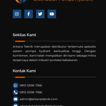
Icon
Icon
Icon
Icon
label
label
label
label
Sekilas Kami
Arkana Teknik merupakan distributor terkemuka spesialis
sistem pompa hydrant berkualitas tinggi. Dengan
komitmen, kami telah menjadikan diri kami sebagai mitra
terpercaya dalam industri proteksi kebakaran.
Kontak Kami
0812-5558-7366
0812-5558-7366
admin@arkanateknik.com
arkanateknikindo@gmail.com