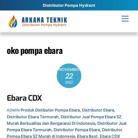
Distributor Pompa Hydrant
Skip
Men
to
content
oko pompa ebara
NOVEMBER
22
2023
Ebara CDX
Produk
Distibutor Pompa Ebara
,
Distributor Ebara
,
ADMIN
Distributor Ebara Termurah
,
Distributor Jual Pompa Ebara SZ
Murah Berkualitas dan Bergaransi Di Indonesia
,
Distributor Jual
Pompa Ebara Termurah
,
Distributor Pompa Ebara
,
Distributor
Pompa Ebara SZ Murah di Indonesia
,
Ebara Best
,
Ebara CDX